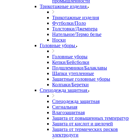
промышленности
Трикотажные изделия
Трикотажные изделия
Футболки/Поло
Толстовки/Джемпера
Нательное/Термо белье
Носки
Головные уборы
Головные уборы
Кепки/Бейсболки
Подшлемники/Балаклавы
Шапки утепленные
Защитные головные уборы
Колпаки/Беретки
Спецодежда защитная
Спецодежда защитная
Сигнальная
Влагозащитная
Защита от повышенных температур
Защита от кислот и щелочей
Защита от термических рисков
электродуги