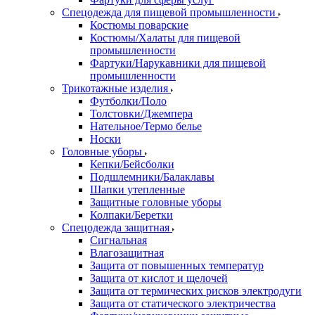
Спецодежда для пищевой промышленности
Костюмы поварские
Костюмы/Халаты для пищевой
промышленности
Фартуки/Нарукавники для пищевой
промышленности
Трикотажные изделия
Футболки/Поло
Толстовки/Джемпера
Нательное/Термо белье
Носки
Головные уборы
Кепки/Бейсболки
Подшлемники/Балаклавы
Шапки утепленные
Защитные головные уборы
Колпаки/Беретки
Спецодежда защитная
Сигнальная
Влагозащитная
Защита от повышенных температур
Защита от кислот и щелочей
Защита от термических рисков электродуги
Защита от статического электричества