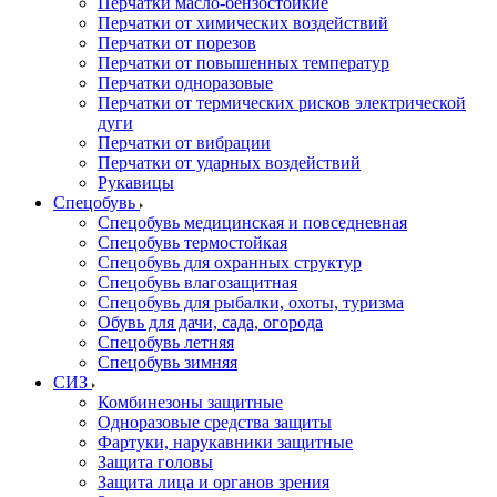
Перчатки масло-бензостойкие
Перчатки от химических воздействий
Перчатки от порезов
Перчатки от повышенных температур
Перчатки одноразовые
Перчатки от термических рисков электрической
дуги
Перчатки от вибрации
Перчатки от ударных воздействий
Рукавицы
Спецобувь
Спецобувь медицинская и повседневная
Спецобувь термостойкая
Спецобувь для охранных структур
Спецобувь влагозащитная
Спецобувь для рыбалки, охоты, туризма
Обувь для дачи, сада, огорода
Спецобувь летняя
Спецобувь зимняя
СИЗ
Комбинезоны защитные
Одноразовые средства защиты
Фартуки, нарукавники защитные
Защита головы
Защита лица и органов зрения