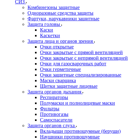
СИЗ
Комбинезоны защитные
Одноразовые средства защиты
Фартуки, нарукавники защитные
Защита головы
Каски
Каскетки
Защита лица и органов зрения
Очки открытые
Очки закрытые с прямой вентиляцией
Очки закрытые с непрямой вентиляцией
Очки для газосварочных работ
Очки герметичные
Очки защитные специализированные
Маски сварщика
Щитки защитные лицевые
Защита органов дыхания
Респираторы
Полумаски и полнолицевые маски
Фильтры
Противогазы
Самоспасатели
Защита органов слуха
Вкладыши противошумные (беруши)
Наушники противошумные