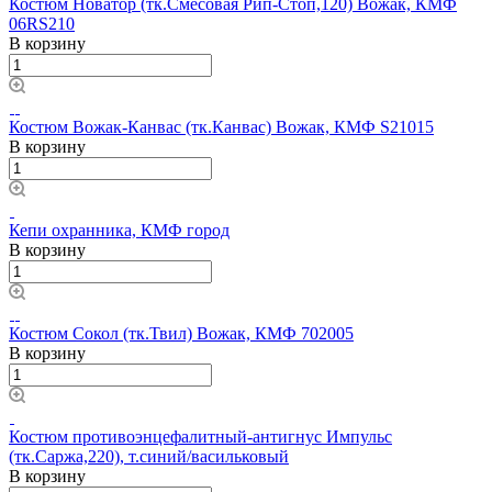
Костюм Новатор (тк.Смесовая Рип-Стоп,120) Вожак, КМФ
06RS210
В корзину
Костюм Вожак-Канвас (тк.Канвас) Вожак, КМФ S21015
В корзину
Кепи охранника, КМФ город
В корзину
Костюм Сокол (тк.Твил) Вожак, КМФ 702005
В корзину
Костюм противоэнцефалитный-антигнус Импульс
(тк.Саржа,220), т.синий/васильковый
В корзину