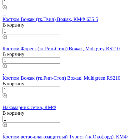
Костюм Вожак (тк.Твил) Вожак, КМФ 635-5
В корзину
Костюм Форест (тк.Рип-Стоп) Вожак, Моh grey RS210
В корзину
Костюм Вожак (тк.Рип-Стоп) Вожак, Multigreen RS210
В корзину
Накомарник-сетка, КМФ
В корзину
Костюм ветро-влагозащитный Турист (тк.Оксфорд), КМФ