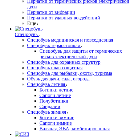
Перчатки от термических рисков электрической
дуги
Перчатки от вибрации
Перчатки от ударных воздействий
Еще
Спецобувь
Спецобувь медицинская и повседневная
Спецобувь термостойкая
Спецобувь для защиты от термических
рисков электрической дуги
Спецобувь для охранных структур
Спецобувь влагозащитная
Спецобувь для рыбалки, охоты, туризма
Обувь для дачи, сада, огорода
Спецобувь летняя
Ботинки летние
Сапоги летние
Полуботинки
Сандалии
Спецобувь зимняя
Ботинки зимние
Сапоги зимние
Валяная, ЭВА, комбинированная