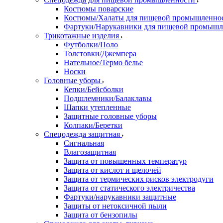
Костюмы поварские
Костюмы/Халаты для пищевой промышленно
Фартуки/Нарукавники для пищевой промышл
Трикотажные изделия
Футболки/Поло
Толстовки/Джемпера
Нательное/Термо белье
Носки
Головные уборы
Кепки/Бейсболки
Подшлемники/Балаклавы
Шапки утепленные
Защитные головные уборы
Колпаки/Беретки
Спецодежда защитная
Сигнальная
Влагозащитная
Защита от повышенных температур
Защита от кислот и щелочей
Защита от термических рисков электродуги
Защита от статического электричества
Фартуки/нарукавники защитные
Защиты от нетоксичной пыли
Защита от бензопилы