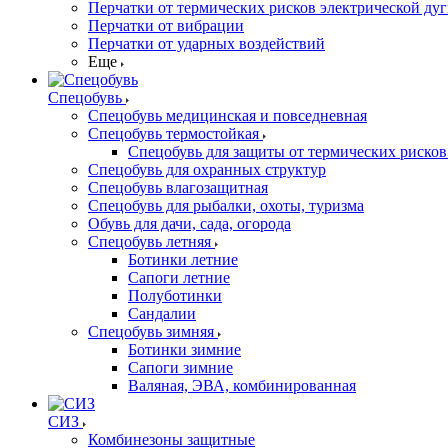
Перчатки от термических рисков электрической ду
Перчатки от вибрации
Перчатки от ударных воздействий
Еще
Спецобувь
Спецобувь медицинская и повседневная
Спецобувь термостойкая
Спецобувь для защиты от термических рисков
Спецобувь для охранных структур
Спецобувь влагозащитная
Спецобувь для рыбалки, охоты, туризма
Обувь для дачи, сада, огорода
Спецобувь летняя
Ботинки летние
Сапоги летние
Полуботинки
Сандалии
Спецобувь зимняя
Ботинки зимние
Сапоги зимние
Валяная, ЭВА, комбинированная
СИЗ
Комбинезоны защитные