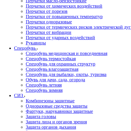
Перчатки масло-бензостойкие
Перчатки от химических воздействий
Перчатки от порезов
Перчатки от повышенных температур
Перчатки одноразовые
Перчатки от термических рисков электрической ду
Перчатки от вибрации
Перчатки от ударных воздействий
Рукавицы
Спецобувь
Спецобувь медицинская и повседневная
Спецобувь термостойкая
Спецобувь для охранных структур
Спецобувь влагозащитная
Спецобувь для рыбалки, охоты, туризма
Обувь для дачи, сада, огорода
Спецобувь летняя
Спецобувь зимняя
СИЗ
Комбинезоны защитные
Одноразовые средства защиты
Фартуки, нарукавники защитные
Защита головы
Защита лица и органов зрения
Защита органов дыхания