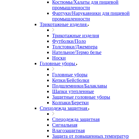
Костюмы/Халаты для пищевой
промышленности
Фартуки/Нарукавники для пищевой
промышленности
Трикотажные изделия
Трикотажные изделия
Футболки/Поло
Толстовки/Джемпера
Нательное/Термо белье
Носки
Головные уборы
Головные уборы
Кепки/Бейсболки
Подшлемники/Балаклавы
Шапки утепленные
Защитные головные уборы
Колпаки/Беретки
Спецодежда защитная
Спецодежда защитная
Сигнальная
Влагозащитная
Защита от повышенных температур