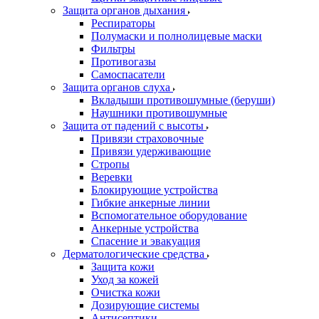
Защита органов дыхания
Респираторы
Полумаски и полнолицевые маски
Фильтры
Противогазы
Самоспасатели
Защита органов слуха
Вкладыши противошумные (беруши)
Наушники противошумные
Защита от падений с высоты
Привязи страховочные
Привязи удерживающие
Стропы
Веревки
Блокирующие устройства
Гибкие анкерные линии
Вспомогательное оборудование
Анкерные устройства
Спасение и эвакуация
Дерматологические средства
Защита кожи
Уход за кожей
Очистка кожи
Дозирующие системы
Антисептики