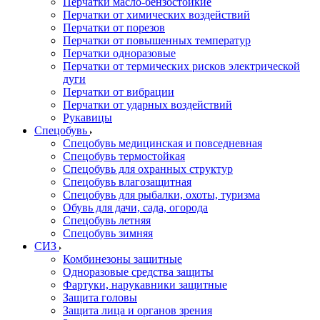
Перчатки масло-бензостойкие
Перчатки от химических воздействий
Перчатки от порезов
Перчатки от повышенных температур
Перчатки одноразовые
Перчатки от термических рисков электрической
дуги
Перчатки от вибрации
Перчатки от ударных воздействий
Рукавицы
Спецобувь
Спецобувь медицинская и повседневная
Спецобувь термостойкая
Спецобувь для охранных структур
Спецобувь влагозащитная
Спецобувь для рыбалки, охоты, туризма
Обувь для дачи, сада, огорода
Спецобувь летняя
Спецобувь зимняя
СИЗ
Комбинезоны защитные
Одноразовые средства защиты
Фартуки, нарукавники защитные
Защита головы
Защита лица и органов зрения