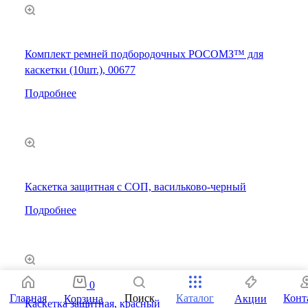
Комплект ремней подбородочных РОСОМЗ™ для
каскетки (10шт.), 00677
Подробнее
Каскетка защитная с СОП, васильково-черный
Подробнее
0
Поиск
Главная
Каталог
Конт
Корзина
Акции
Каскетка защитная, красный