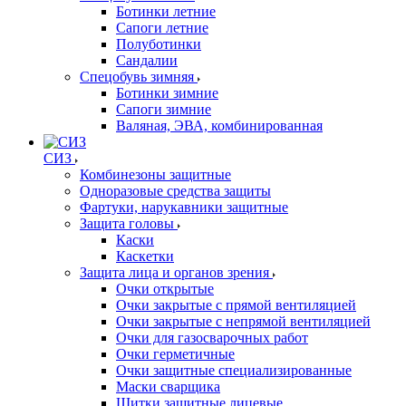
Ботинки летние
Сапоги летние
Полуботинки
Сандалии
Спецобувь зимняя
Ботинки зимние
Сапоги зимние
Валяная, ЭВА, комбинированная
СИЗ
Комбинезоны защитные
Одноразовые средства защиты
Фартуки, нарукавники защитные
Защита головы
Каски
Каскетки
Защита лица и органов зрения
Очки открытые
Очки закрытые с прямой вентиляцией
Очки закрытые с непрямой вентиляцией
Очки для газосварочных работ
Очки герметичные
Очки защитные специализированные
Маски сварщика
Щитки защитные лицевые