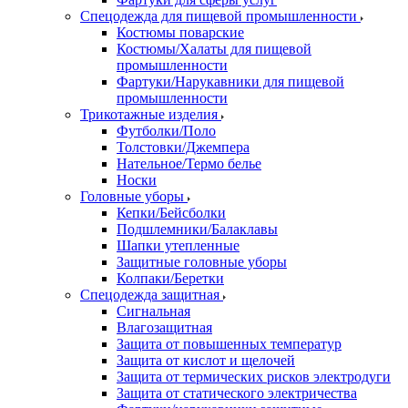
Спецодежда для пищевой промышленности
Костюмы поварские
Костюмы/Халаты для пищевой
промышленности
Фартуки/Нарукавники для пищевой
промышленности
Трикотажные изделия
Футболки/Поло
Толстовки/Джемпера
Нательное/Термо белье
Носки
Головные уборы
Кепки/Бейсболки
Подшлемники/Балаклавы
Шапки утепленные
Защитные головные уборы
Колпаки/Беретки
Спецодежда защитная
Сигнальная
Влагозащитная
Защита от повышенных температур
Защита от кислот и щелочей
Защита от термических рисков электродуги
Защита от статического электричества