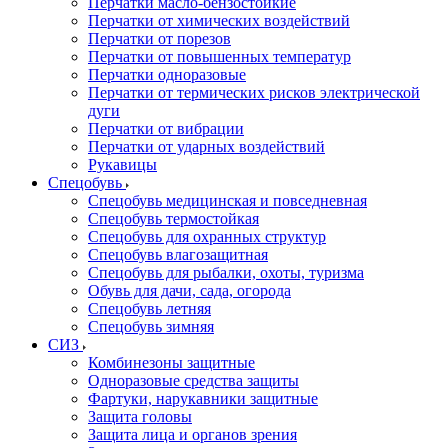
Перчатки масло-бензостойкие
Перчатки от химических воздействий
Перчатки от порезов
Перчатки от повышенных температур
Перчатки одноразовые
Перчатки от термических рисков электрической
дуги
Перчатки от вибрации
Перчатки от ударных воздействий
Рукавицы
Спецобувь
Спецобувь медицинская и повседневная
Спецобувь термостойкая
Спецобувь для охранных структур
Спецобувь влагозащитная
Спецобувь для рыбалки, охоты, туризма
Обувь для дачи, сада, огорода
Спецобувь летняя
Спецобувь зимняя
СИЗ
Комбинезоны защитные
Одноразовые средства защиты
Фартуки, нарукавники защитные
Защита головы
Защита лица и органов зрения