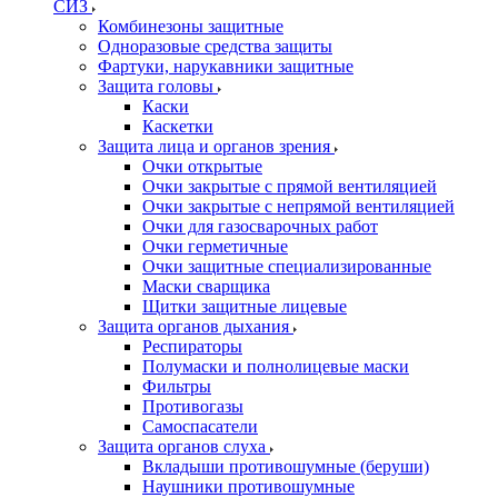
СИЗ
Комбинезоны защитные
Одноразовые средства защиты
Фартуки, нарукавники защитные
Защита головы
Каски
Каскетки
Защита лица и органов зрения
Очки открытые
Очки закрытые с прямой вентиляцией
Очки закрытые с непрямой вентиляцией
Очки для газосварочных работ
Очки герметичные
Очки защитные специализированные
Маски сварщика
Щитки защитные лицевые
Защита органов дыхания
Респираторы
Полумаски и полнолицевые маски
Фильтры
Противогазы
Самоспасатели
Защита органов слуха
Вкладыши противошумные (беруши)
Наушники противошумные