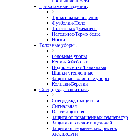
промышленности
Трикотажные изделия
Трикотажные изделия
Футболки/Поло
Толстовки/Джемпера
Нательное/Термо белье
Носки
Головные уборы
Головные уборы
Кепки/Бейсболки
Подшлемники/Балаклавы
Шапки утепленные
Защитные головные уборы
Колпаки/Беретки
Спецодежда защитная
Спецодежда защитная
Сигнальная
Влагозащитная
Защита от повышенных температур
Защита от кислот и щелочей
Защита от термических рисков
электродуги