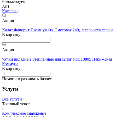
Рекомендуем
Хит
Каталог
Акция
Халат Фаворит Премиум (тк.Смесовая,240), т.серый/св.серый
В корзину
Акция
Чулки вкладные утепленные для сапог мод.10805 Парижская
Коммуна
В корзину
Помогаем развивать бизнес
Услуги
Все услуги
Тестовый текст
Комплексное снабжение