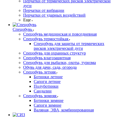
Перчатки от термических рисков электрической
дуги
Перчатки от вибрации
Перчатки от ударных воздействий
Еще
Спецобувь
Спецобувь медицинская и повседневная
Спецобувь термостойкая
Спецобувь для защиты от термических
рисков электрической дуги
Спецобувь для охранных структур
Спецобувь влагозащитная
Спецобувь для рыбалки, охоты, туризма
Обувь для дачи, сада, огорода
Спецобувь летняя
Ботинки летние
Сапоги летние
Полуботинки
Сандалии
Спецобувь зимняя
Ботинки зимние
Сапоги зимние
Валяная, ЭВА, комбинированная