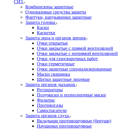
СИЗ
Комбинезоны защитные
Одноразовые средства защиты
Фартуки, нарукавники защитные
Защита головы
Каски
Каскетки
Защита лица и органов зрения
Очки открытые
Очки закрытые с прямой вентиляцией
Очки закрытые с непрямой вентиляцией
Очки для газосварочных работ
Очки герметичные
Очки защитные специализированные
Маски сварщика
Щитки защитные лицевые
Защита органов дыхания
Респираторы
Полумаски и полнолицевые маски
Фильтры
Противогазы
Самоспасатели
Защита органов слуха
Вкладыши противошумные (беруши)
Наушники противошумные