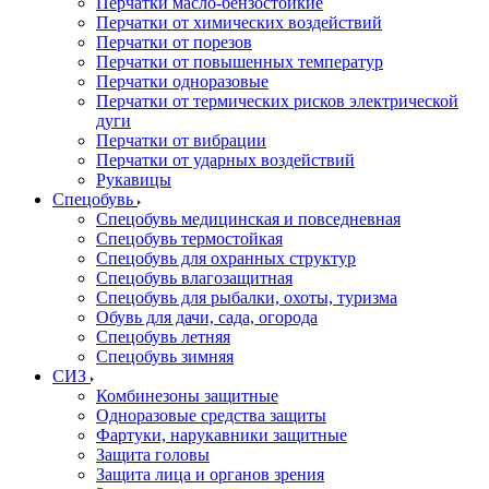
Перчатки масло-бензостойкие
Перчатки от химических воздействий
Перчатки от порезов
Перчатки от повышенных температур
Перчатки одноразовые
Перчатки от термических рисков электрической
дуги
Перчатки от вибрации
Перчатки от ударных воздействий
Рукавицы
Спецобувь
Спецобувь медицинская и повседневная
Спецобувь термостойкая
Спецобувь для охранных структур
Спецобувь влагозащитная
Спецобувь для рыбалки, охоты, туризма
Обувь для дачи, сада, огорода
Спецобувь летняя
Спецобувь зимняя
СИЗ
Комбинезоны защитные
Одноразовые средства защиты
Фартуки, нарукавники защитные
Защита головы
Защита лица и органов зрения