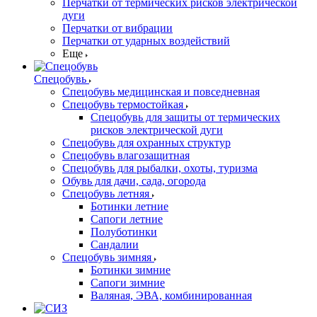
Перчатки от термических рисков электрической
дуги
Перчатки от вибрации
Перчатки от ударных воздействий
Еще
Спецобувь
Спецобувь медицинская и повседневная
Спецобувь термостойкая
Спецобувь для защиты от термических
рисков электрической дуги
Спецобувь для охранных структур
Спецобувь влагозащитная
Спецобувь для рыбалки, охоты, туризма
Обувь для дачи, сада, огорода
Спецобувь летняя
Ботинки летние
Сапоги летние
Полуботинки
Сандалии
Спецобувь зимняя
Ботинки зимние
Сапоги зимние
Валяная, ЭВА, комбинированная