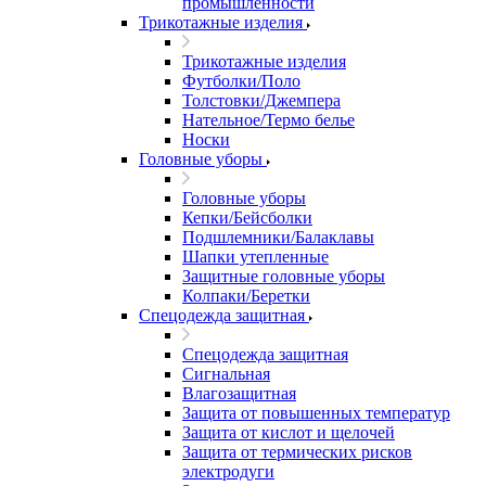
промышленности
Трикотажные изделия
Трикотажные изделия
Футболки/Поло
Толстовки/Джемпера
Нательное/Термо белье
Носки
Головные уборы
Головные уборы
Кепки/Бейсболки
Подшлемники/Балаклавы
Шапки утепленные
Защитные головные уборы
Колпаки/Беретки
Спецодежда защитная
Спецодежда защитная
Сигнальная
Влагозащитная
Защита от повышенных температур
Защита от кислот и щелочей
Защита от термических рисков
электродуги