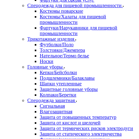
Спецодежда для пищевой промышленности
Костюмы поварские
Костюмы/Халаты для пищевой
промышленности
Фартуки/Нарукавники для пищевой
промышленности
Трикотажные изделия
Футболки/Поло
Толстовки/Джемпера
Нательное/Термо белье
Носки
Головные уборы
Кепки/Бейсболки
Подшлемники/Балаклавы
Шапки утепленные
Защитные головные уборы
Колпаки/Беретки
Спецодежда защитная
Сигнальная
Влагозащитная
Защита от повышенных температур
Защита от кислот и щелочей
Защита от термических рисков электродуги
Защита от статического электричества