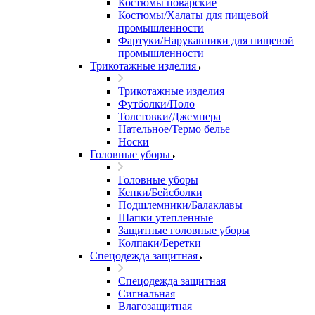
Костюмы поварские
Костюмы/Халаты для пищевой
промышленности
Фартуки/Нарукавники для пищевой
промышленности
Трикотажные изделия
Трикотажные изделия
Футболки/Поло
Толстовки/Джемпера
Нательное/Термо белье
Носки
Головные уборы
Головные уборы
Кепки/Бейсболки
Подшлемники/Балаклавы
Шапки утепленные
Защитные головные уборы
Колпаки/Беретки
Спецодежда защитная
Спецодежда защитная
Сигнальная
Влагозащитная