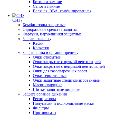
Ботинки зимние
Сапоги зимние
Валяная, ЭВА, комбинированная
СИЗ
Комбинезоны защитные
Одноразовые средства защиты
Фартуки, нарукавники защитные
Защита головы
Каски
Каскетки
Защита лица и органов зрения
Очки открытые
Очки закрытые с прямой вентиляцией
Очки закрытые с непрямой вентиляцией
Очки для газосварочных работ
Очки герметичные
Очки защитные специализированные
Маски сварщика
Щитки защитные лицевые
Защита органов дыхания
Респираторы
Полумаски и полнолицевые маски
Фильтры
Противогазы