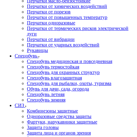
Перчатки масло-бензостойкие
Перчатки от химических воздействий
Перчатки от порезов
Перчатки от повышенных температур
Перчатки одноразовые
Перчатки от термических рисков электрической
дуги
Перчатки от вибрации
Перчатки от ударных воздействий
Рукавицы
Спецобувь
Спецобувь медицинская и повседневная
Спецобувь термостойкая
Спецобувь для охранных структур
Спецобувь влагозащитная
Спецобувь для рыбалки, охоты, туризма
Обувь для дачи, сада, огорода
Спецобувь летняя
Спецобувь зимняя
СИЗ
Комбинезоны защитные
Одноразовые средства защиты
Фартуки, нарукавники защитные
Защита головы
Защита лица и органов зрения