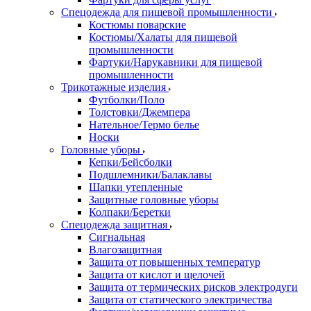
Спецодежда для пищевой промышленности
Костюмы поварские
Костюмы/Халаты для пищевой
промышленности
Фартуки/Нарукавники для пищевой
промышленности
Трикотажные изделия
Футболки/Поло
Толстовки/Джемпера
Нательное/Термо белье
Носки
Головные уборы
Кепки/Бейсболки
Подшлемники/Балаклавы
Шапки утепленные
Защитные головные уборы
Колпаки/Беретки
Спецодежда защитная
Сигнальная
Влагозащитная
Защита от повышенных температур
Защита от кислот и щелочей
Защита от термических рисков электродуги
Защита от статического электричества