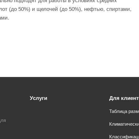
ально подходят для работы в условиях средних
лот (до 50%) и щелочей (до 50%), нефтью, спиртами,
ами.
Услуги
Для клиент
Таблица разм
для
Климатически
Классификац