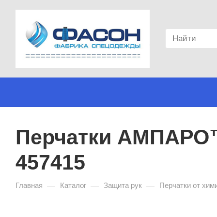
Перчатки АМПАРО™ 
457415
—
—
—
Главная
Каталог
Защита рук
Перчатки от хим