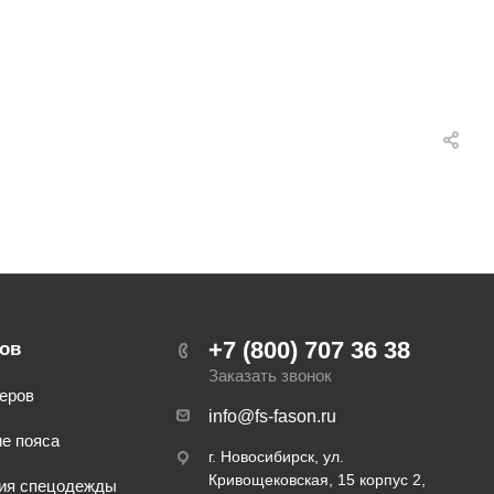
+7 (800) 707 36 38
ов
Заказать звонок
еров
info@fs-fason.ru
е пояса
г. Новосибирск, ул.
Кривощековская, 15 корпус 2,
ия спецодежды