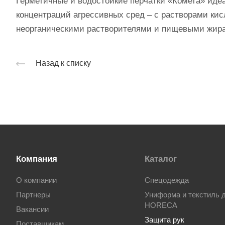
Герметичные и водостойкие перчатки «Комета» иде
концентраций агрессивных сред – с растворами кис
неорганическими растворителями и пищевыми жир
Назад к списку
Компания
Каталог
О компании
Спецодежда
Партнеры
Униформа и текстиль 
HORECA
Вакансии
Защита рук
Поставщикам